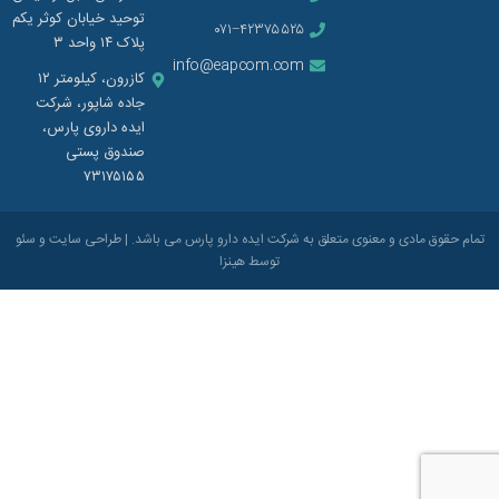
می‌شود و چگونه می‌توان آن را کنترل و از بین
توحید خیابان کوثر یکم
۰۷۱−۴۲۳۷۵۵۲۵
برد.
پلاک ۱۴ واحد ۳
info@eapcom.com
کازرون، کیلومتر ۱۲
جاده شاپور، شرکت
ایده داروی پارس،
صندوق پستی
۷۳۱۷۵۱۵۵
تمام حقوق مادی و معنوی متعلق به شرکت ایده دارو پارس می باشد. |
طراحی سایت
و
سئو
توسط
هینزا