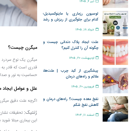
تیر 6, 1405
لوسیون رزماری یا ماینوکسیدیل؛
کدام برای جلوگیری از ریزش و رشد
مو بهتر است؟
خرداد 18, 1405
علت ایجاد پلاک دندانی چیست و
میگرن چیست؟
چگونه آن را کنترل کنیم؟
اردیبهشت 20, 1405
قدری است که قادر به م
پیشگیری از کبد چرب | علت‌ها،
حساسیت به نور و صدا 
علائم و راه‌های درمان
فروردین 20, 1405
علل و عوامل ایجاد 
نفخ معده چیست؟ راه‌های درمان و
اگرچه علت دقیق میگرن ه
کاهش نفخ شکم
ژنتیک:
تحقیقات نشان م
اسفند 11, 1404
این بیماری مبتلا شوید 