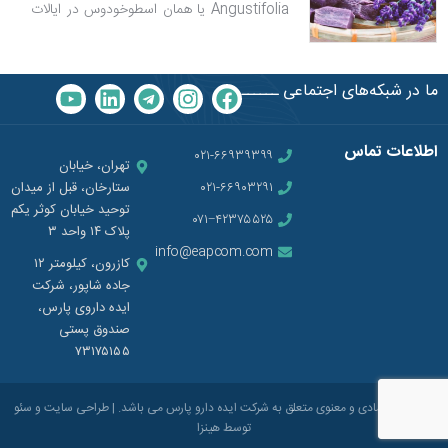
Angustifolia یا همان اسطوخودوس در ايالات
متحده آمريكا و كشورهاي متعدد اروپايي وجود
دارد و تحت مطالعات باليني بررسي شده است.
ما در شبکه‌های اجتماعی ــــــ
اطلاعات تماس
۰۲۱-۶۶۹۳۹۳۹۹
تهران، خیابان
۰۲۱-۶۶۹۰۳۲۹۱
ستارخان، قبل از میدان
توحید خیابان کوثر یکم
۰۷۱−۴۲۳۷۵۵۲۵
پلاک ۱۴ واحد ۳
info@eapcom.com
کازرون، کیلومتر ۱۲
جاده شاپور، شرکت
ایده داروی پارس،
صندوق پستی
۷۳۱۷۵۱۵۵
تمام حقوق مادی و معنوی متعلق به شرکت ایده دارو پارس می باشد. |
طراحی سایت
و
سئو
توسط
هینزا