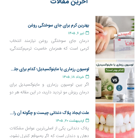
آخرین مقالات
بهترین کرم برای جای سوختگی روغن
تیر 6, 1405
درمان جای سوختگی روغن نیازمند انتخاب
کرمی است که همزمان خاصیت ترمیم‌کنندگی،
ضد التهاب و بازسازی پوست داشته باشد تا از
ایجاد لک و اسکار جلوگیری کند. در این مقاله با
لوسیون رزماری یا ماینوکسیدیل؛ کدام برای جلوگیری از ریزش و رشد مو بهتر است؟
بهترین کرم‌ها برای جای سوختگی روغن،
خرداد 18, 1405
ویژگی‌های مهم یک محصول ترمیم‌کننده مؤثر و
اگر بین لوسیون رزماری و ماینوکسیدیل برای
همچنین روش صحیح استفاده از آن‌ها آشنا
درمان ریزش مو تردید دارید، در این مقاله هر دو
خواهید شد.
محصول را از نظر عملکرد، مزایا، عوارض و
اثربخشی مقایسه کرده‌ایم تا مناسب‌ترین گزینه را
علت ایجاد پلاک دندانی چیست و چگونه آن را کنترل کنیم؟
بر اساس نوع ریزش موی خود انتخاب کنید.
اردیبهشت 20, 1405
پلاک دندانی یکی از اصلی‌ترین عوامل مشکلات
دهان و دندان است که اگر به‌موقع کنترل نشود،