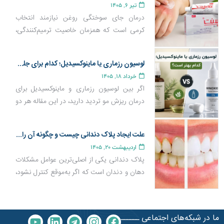
تیر 6, 1405
درمان جای سوختگی روغن نیازمند انتخاب
کرمی است که همزمان خاصیت ترمیم‌کنندگی،
ضد التهاب و بازسازی پوست داشته باشد تا از
ایجاد لک و اسکار جلوگیری کند. در این مقاله با
لوسیون رزماری یا ماینوکسیدیل؛ کدام برای جلوگیری از ریزش و رشد مو بهتر است؟
بهترین کرم‌ها برای جای سوختگی روغن،
خرداد 18, 1405
ویژگی‌های مهم یک محصول ترمیم‌کننده مؤثر و
اگر بین لوسیون رزماری و ماینوکسیدیل برای
همچنین روش صحیح استفاده از آن‌ها آشنا
درمان ریزش مو تردید دارید، در این مقاله هر دو
خواهید شد.
محصول را از نظر عملکرد، مزایا، عوارض و
اثربخشی مقایسه کرده‌ایم تا مناسب‌ترین گزینه را
علت ایجاد پلاک دندانی چیست و چگونه آن را کنترل کنیم؟
بر اساس نوع ریزش موی خود انتخاب کنید.
اردیبهشت 20, 1405
پلاک دندانی یکی از اصلی‌ترین عوامل مشکلات
دهان و دندان است که اگر به‌موقع کنترل نشود،
می‌تواند به پوسیدگی دندان، التهاب لثه و حتی
بیماری‌های پیشرفته لثه منجر شود. بسیاری از
افراد تصور می‌کنند جرم دندان به‌صورت ناگهانی
ما در شبکه‌های اجتماعی ــــــ
ایجاد می‌شود، اما در واقع شروع همه چیز از یک