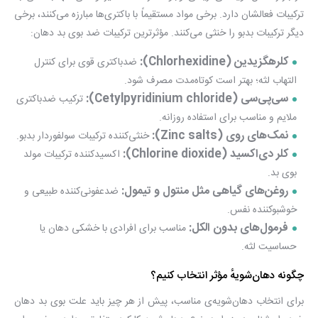
ترکیبات فعالشان دارد. برخی مواد مستقیماً با باکتری‌ها مبارزه می‌کنند، برخی
دیگر ترکیبات بدبو را خنثی می‌کنند. مؤثرترین ترکیبات ضد بوی بد دهان:
کلرهگزیدین (Chlorhexidine):
ضدباکتری قوی برای کنترل
التهاب لثه؛ بهتر است کوتاه‌مدت مصرف شود.
سی‌پی‌سی (Cetylpyridinium chloride):
ترکیب ضدباکتری
ملایم و مناسب برای استفاده روزانه.
نمک‌های روی (Zinc salts):
خنثی‌کننده ترکیبات سولفوردار بدبو.
کلر دی‌اکسید (Chlorine dioxide):
اکسیدکننده ترکیبات مولد
بوی بد.
روغن‌های گیاهی مثل منتول و تیمول:
ضدعفونی‌کننده طبیعی و
خوشبوکننده نفس.
فرمول‌های بدون الکل:
مناسب برای افرادی با خشکی دهان یا
حساسیت لثه.
چگونه دهان‌شویهٔ مؤثر انتخاب کنیم؟
برای انتخاب دهان‌شویه‌ی مناسب، پیش از هر چیز باید علت بوی بد دهان