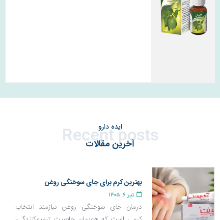
ایده دارو
Recent posts
آخرین مقالات
بهترین کرم برای جای سوختگی روغن
تیر 6, 1405
درمان جای سوختگی روغن نیازمند انتخاب
کرمی است که همزمان خاصیت ترمیم‌کنندگی،