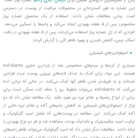
درمان جای زخم
یکی از معروفترین داروهای طبیعی برای
، عصاره پیاز است.
این عصاره به طور گسترده‌ای در محصولات مراقبت از پوست، در دسترس
است. برخی مطالعات نشان دادند: استفاده از یک محصول عصاره پیاز
مخصوص پس از 4 هفته بهبودی ایجاد می‌کند و زخم‌ها را تسکین می‌دهد.
افرادی که از ژل عصاره پیاز استفاده می‌کردند، پس از 4 هفته بهبودی در بافت
اسکار، نرمی، کاهش قرمزی و بهبود ظاهر کلی را گزارش کردند.
اسیفولایزرهای شیمیایی
بسیاری از کرم‌ها و سرم‌های مخصوص بعد از بارداری حاوی exfoliants
هستند. این مواد برای کمک به حذف لایه‌های بیرونی پوست مرده طراحی
شده‌اند و به ظریف‌تر شدن ظاهر آنها کمک می‌کنند. در حالی که برخی ادعا
می‌کنند که exfoliants می‌تواند خطوط ریز را صاف کند، ممکن است برای
برخی از انواع زخم‌ها و علائم تیره نیز مفید باشد. یک مطالعه نشان داد که دو
نوع از اسیفولایزرهای شیمیایی به کاهش زخم‌های آکنه و علائم تیره ناشی از
آکنه کمک می‌کنند. این مطالعه در پوست‌هایی که شامل اسید گلیکولیک و
ترکیب اسید سالیسیلیک و ماندلیک بودند، مشاهده شد و هر دو نوع بهبودی را
ارائه دادند. مطالعات دیگر نشان داد که اسید گلیکولیک می‌تواند ظاهر زخم‌های
آتروفی آکنه را بهبود بخشد. نویسندگان اظهار داشتند افرادی که پوست قویتری