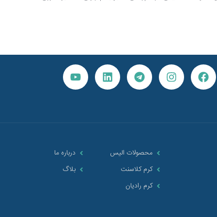
 و حتی
و تولید برخی آنزیم‌های ضروری دارد. زمانی که
ز افراد
عملکرد کبد دچار اختلال شود، سلامت کل بدن تحت
ی ایجاد
تأثیر قرار می‌گیرد.
ه بسیار
 در این
 دندانی
ن آن را
محصولات الیس
درباره ما
کرم کلاسنت
بلاگ
کرم رادیان