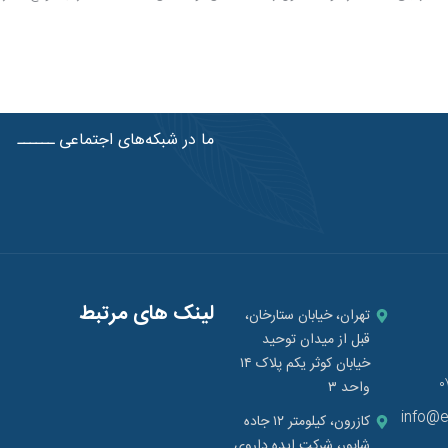
ایا، عوارض و اثربخشی مقایسه
می‌تواند به پوسیدگی دندان، التهاب لثه
ترین گزینه را بر اساس نوع ریزش
بیماری‌های پیشرفته لثه منجر شود. بسیاری ا
د.
تصور می‌کنند جرم دندان به‌صورت ناگهان
می‌شود، اما در واقع شروع همه چیز از یک لای
نازک و نامرئی به نام پلاک میکروبی است.
ما در شبکه‌های اجتماعی ــــــ
مقاله به‌صورت کامل بررسی می‌کنیم پلاک
چیست، چرا ایجاد می‌شود و چگونه می‌توا
کنترل و از بین برد.
لینک های مرتبط
تهران، خیابان ستارخان،
قبل از میدان توحید
خیابان کوثر یکم پلاک ۱۴
۰
واحد ۳
info@
کازرون، کیلومتر ۱۲ جاده
شاپور، شرکت ایده داروی