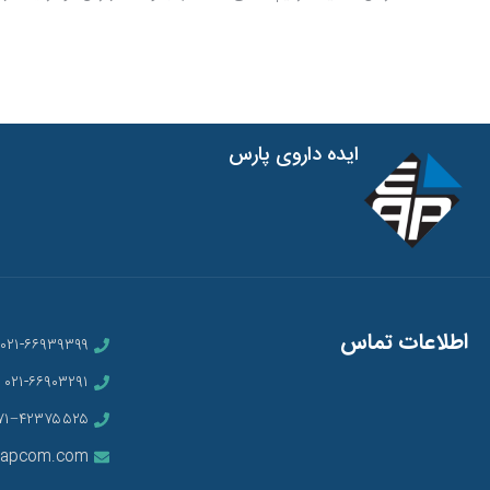
بازسازی پوست داشته باشد تا از ایجاد لک و اسکار
از نظر عملکرد، مز
جلوگیری کند. در این مقاله با بهترین کرم‌ها برای جای
کرده‌ایم تا مناسب‌
سوختگی روغن، ویژگی‌های مهم یک محصول
موی خود انتخاب کنی
ترمیم‌کننده مؤثر و همچنین روش صحیح استفاده از
آن‌ها آشنا خواهید شد.
ایده داروی پارس
اطلاعات تماس
۰۲۱-۶۶۹۳۹۳۹۹
۰۲۱-۶۶۹۰۳۲۹۱
۷۱−۴۲۳۷۵۵۲۵
eapcom.com