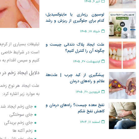
تیر 6, 1405
لوسیون رزماری یا ماینوکسیدیل؛
کدام برای جلوگیری از ریزش و رشد
مو بهتر است؟
خرداد 18, 1405
تبلیغات بسیاری از کرم
علت ایجاد پلاک دندانی چیست و
چگونه آن را کنترل کنیم؟
است در شرایط خاصی موث
کنیم و سپس اقدام به در
اردیبهشت 20, 1405
دلایل ایجاد زخم در 
پیشگیری از کبد چرب | علت‌ها،
علائم و راه‌های درمان
علت ایجاد هر نوع زخمی 
فروردین 20, 1405
به موارد زیر اشاره کرد:
نفخ معده چیست؟ راه‌های درمان و
جای زخم ایجاد شده 
کاهش نفخ شکم
جای سوختگی
جای زخم بریدگی
اسفند 11, 1404
زخم آکنه ها