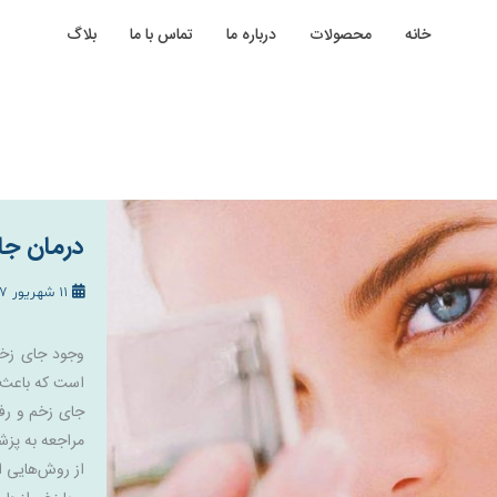
خانه
محصولات
درباره ما
تماس با ما
بلاگ
درمان جا
11 شهریور 1397
وجود جای زخم
است که باعث ک
جای زخم و رف
مراجعه به پزش
از روش‌هایی ا